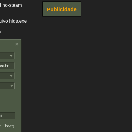
ll no-steam
Publicidade
uivo hlds.exe
: