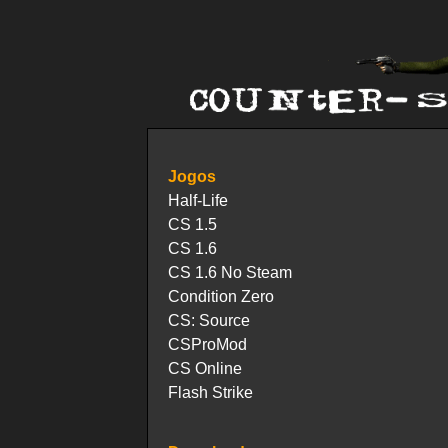
Jogos
Half-Life
CS 1.5
CS 1.6
CS 1.6 No Steam
Condition Zero
CS: Source
CSProMod
CS Online
Flash Strike