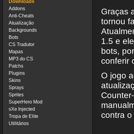
Downloads
Addons
Graças a
Anti-Cheats
tornou f
Atualização
Atualmen
Backgrounds
Bots
1.5 e el
CS Tradutor
bots, po
Mapas
conferir
MP3 do CS
Patchs
Plugins
O jogo a
Skins
atualiza
Sprays
Counter-
Sprites
SuperHero Mod
manualme
sXe Injected
contra o
Tropa de Elite
Utilitários