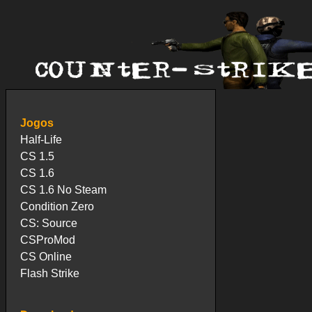
Jogos
Half-Life
CS 1.5
CS 1.6
CS 1.6 No Steam
Condition Zero
CS: Source
CSProMod
CS Online
Flash Strike