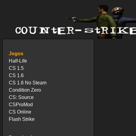
Jogos
Half-Life
CS 1.5
CS 1.6
CS 1.6 No Steam
Condition Zero
CS: Source
CSProMod
CS Online
Flash Strike