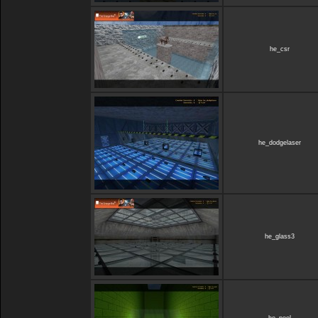
he_csr
he_dodgelaser
he_glass3