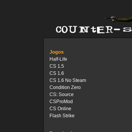
Jogos
Half-Life
CS 1.5
CS 1.6
CS 1.6 No Steam
Condition Zero
CS: Source
CSProMod
CS Online
Flash Strike