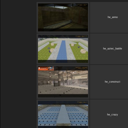
he_anno
he_aztec_battle
he_construct
he_crazy