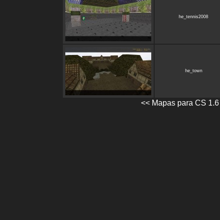
he_tennis2008
he_town
<< Mapas para CS 1.6