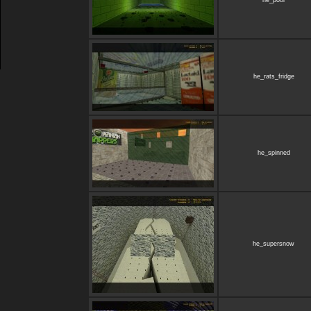
he_pool
he_rats_fridge
he_spinned
he_supersnow