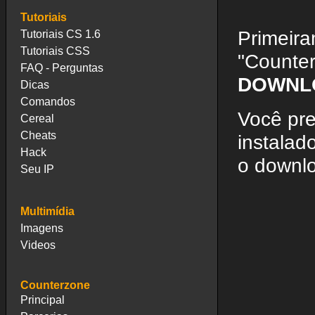
Tutoriais
Primeira
Tutoriais CS 1.6
Tutoriais CSS
"Counter
FAQ - Perguntas
DOWNL
Dicas
Comandos
Você pre
Cereal
Cheats
instalad
Hack
o downl
Seu IP
Multimídia
Imagens
Videos
Counterzone
Principal