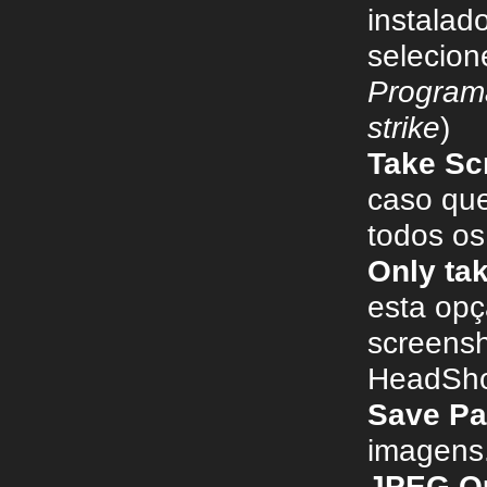
instalad
selecion
Program
strike
)
Take Scr
caso que
todos os
Only ta
esta opç
screens
HeadSho
Save Pa
imagens
JPEG Qu