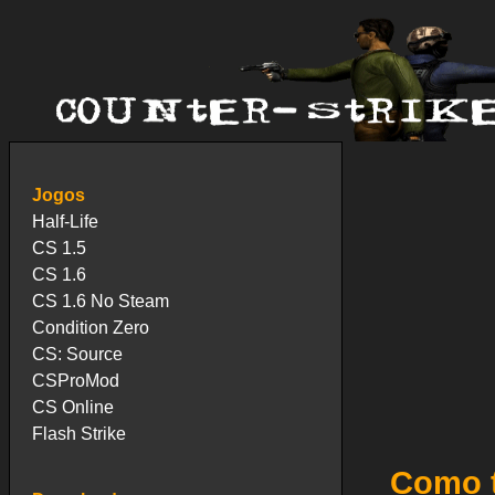
Jogos
Half-Life
CS 1.5
CS 1.6
CS 1.6 No Steam
Condition Zero
CS: Source
CSProMod
CS Online
Flash Strike
Como t