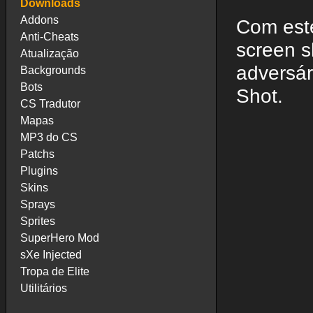
Downloads
Addons
Com este
Anti-Cheats
screen s
Atualização
adversá
Backgrounds
Bots
Shot.
CS Tradutor
Mapas
MP3 do CS
Patchs
Plugins
Skins
Sprays
Sprites
SuperHero Mod
sXe Injected
Tropa de Elite
Utilitários