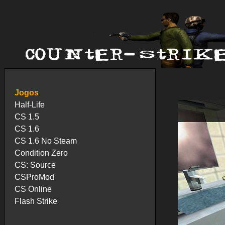
Jogos
Half-Life
CS 1.5
CS 1.6
CS 1.6 No Steam
Condition Zero
CS: Source
CSProMod
CS Online
Flash Strike