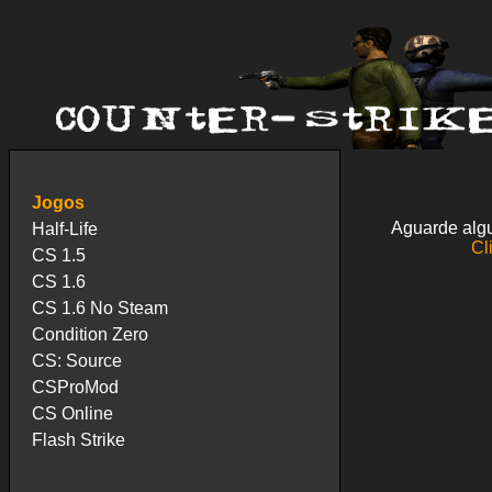
Jogos
Aguarde algu
Half-Life
Cl
CS 1.5
CS 1.6
CS 1.6 No Steam
Condition Zero
CS: Source
CSProMod
CS Online
Flash Strike