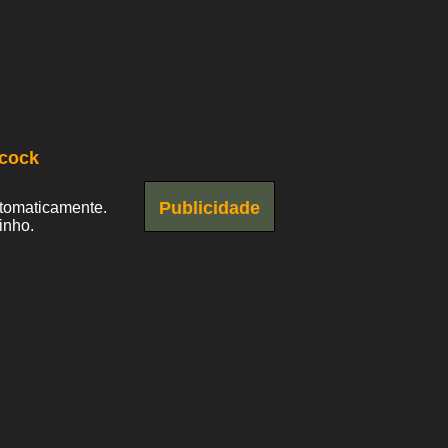
cock
Publicidade
utomaticamente.
inho.