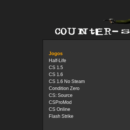
Jogos
Half-Life
CS 1.5
CS 1.6
CS 1.6 No Steam
Condition Zero
CS: Source
CSProMod
CS Online
Flash Strike