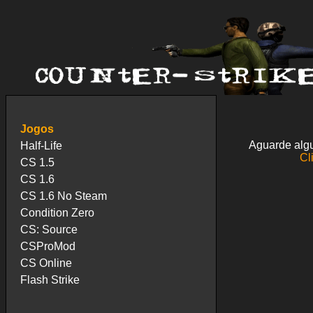
Jogos
Aguarde algu
Half-Life
Cl
CS 1.5
CS 1.6
CS 1.6 No Steam
Condition Zero
CS: Source
CSProMod
CS Online
Flash Strike