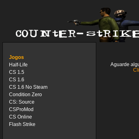
Jogos
Aguarde algu
Half-Life
Cl
CS 1.5
CS 1.6
CS 1.6 No Steam
Condition Zero
CS: Source
CSProMod
CS Online
Flash Strike