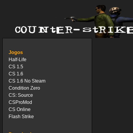
Jogos
Half-Life
CS 1.5
CS 1.6
CS 1.6 No Steam
Condition Zero
CS: Source
CSProMod
CS Online
Flash Strike