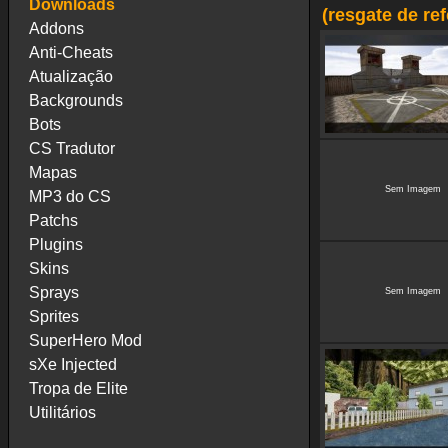
Downloads
(resgate de re
Addons
Anti-Cheats
Atualização
Backgrounds
Bots
CS Tradutor
Mapas
Sem Imagem
MP3 do CS
Patchs
Plugins
Skins
Sprays
Sem Imagem
Sprites
SuperHero Mod
sXe Injected
Tropa de Elite
Utilitários