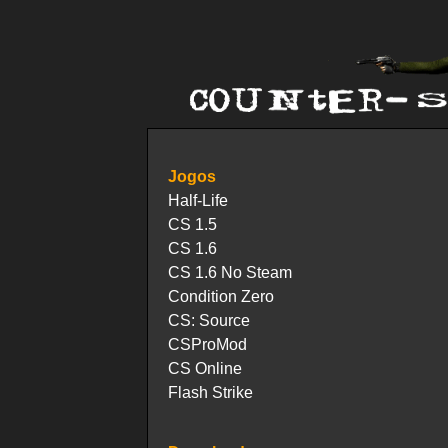
Jogos
Half-Life
CS 1.5
CS 1.6
CS 1.6 No Steam
Condition Zero
CS: Source
CSProMod
CS Online
Flash Strike