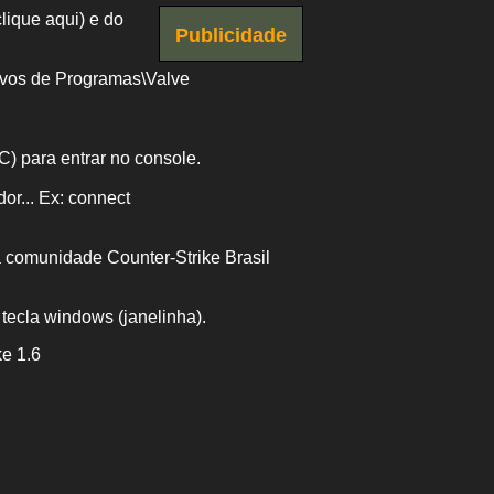
clique aqui)
e do
Publicidade
uivos de Programas\Valve
C) para entrar no console.
or... Ex: connect
a comunidade Counter-Strike Brasil
 tecla windows (janelinha).
ke 1.6