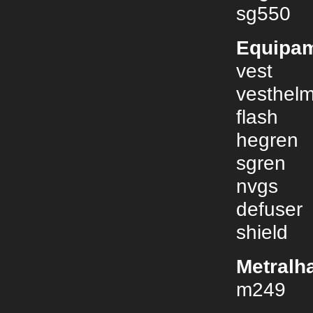
sg550
Equipa
vest
vesthel
flash
hegren
sgren
nvgs
defuser
shield
Metralh
m249