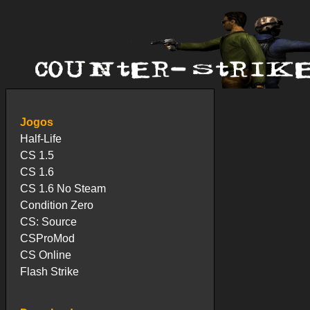
Jogos
Half-Life
CS 1.5
CS 1.6
CS 1.6 No Steam
Condition Zero
CS: Source
CSProMod
CS Online
Flash Strike