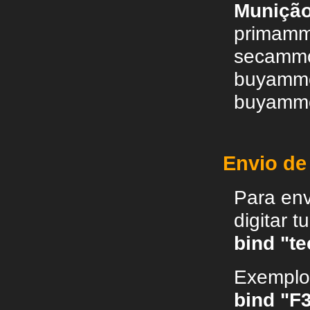
Muniçã
primam
secamm
buyammo1
buyammo2
Envio d
Para en
digitar 
bind "t
Exemplo
bind "F