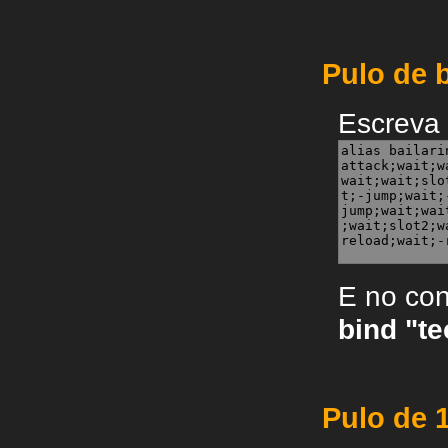
Pulo de b
Escreva 
E no con
bind "te
Pulo de 