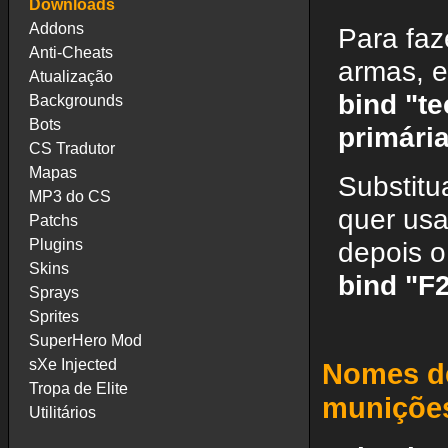
Downloads
Addons
Para faz
Anti-Cheats
armas, e
Atualização
bind "t
Backgrounds
Bots
primári
CS Tradutor
Mapas
Substitu
MP3 do CS
quer usa
Patchs
Plugins
depois 
Skins
bind "F
Sprays
Sprites
SuperHero Mod
sXe Injected
Nomes de
Tropa de Elite
muniçõe
Utilitários