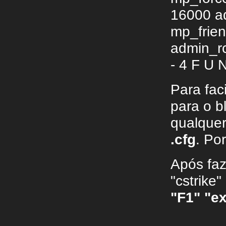
16000 a
mp_frien
admin_rc
- 4 F U N
Para fac
para o 
qualquer
.cfg
. Po
Após faz
"cstrike
"F1" "e