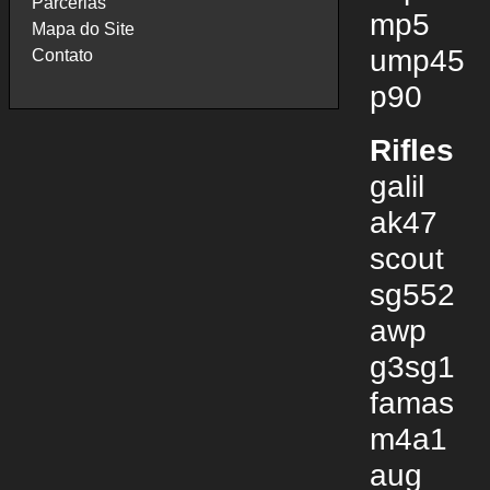
Parcerias
mp5
Mapa do Site
ump45
Contato
p90
Rifles
galil
ak47
scout
sg552
awp
g3sg1
famas
m4a1
aug