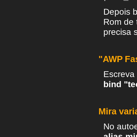
Depois b
Rom de t
precisa 
"AWP Fas
Escreva 
bind "te
Mira vari
No autoe
alias mi