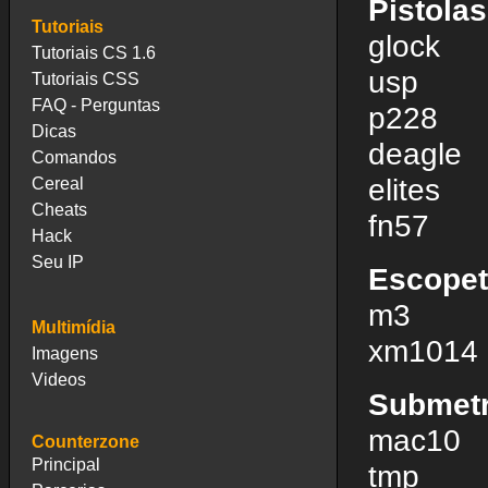
Pistolas
Tutoriais
glock
Tutoriais CS 1.6
usp
Tutoriais CSS
FAQ - Perguntas
p228
Dicas
deagle
Comandos
elites
Cereal
Cheats
fn57
Hack
Seu IP
Escope
m3
Multimídia
xm1014
Imagens
Videos
Submetr
mac10
Counterzone
Principal
tmp