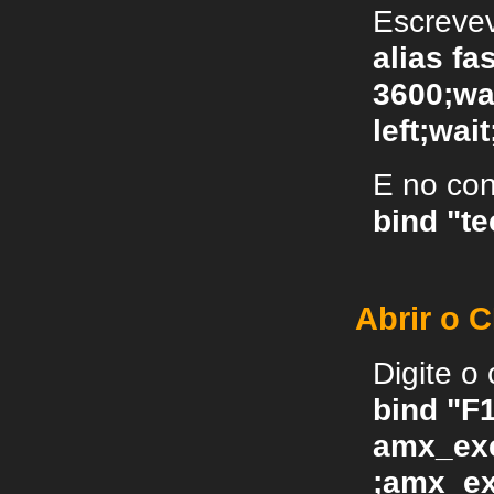
Escrevev
alias f
3600;wait
left;wa
E no con
bind "te
Abrir o 
Digite o
bind "F
amx_exe
;amx_ex